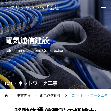
テクサジャパン株式会社
電気通信建設
Telecommunications Construction
ICT・ネットワーク工事
事業内容
電気通信建設
ICT・ネットワーク工事